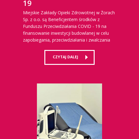
19
Miejskie Zakłady Opieki Zdrowotnej w Żorach
Sp. z o.o. są Beneficjentem środków z
Funduszu Przeciwdziałania COVID - 19 na
finansowanie inwestycji budowlanej w celu
zapobiegania, przeciwdziałania i zwalczania
COVID - 19, innych chorób zakaźnych oraz
wywołanych nimi sytuacji kryzysowych w
CZYTAJ DALEJ
związku z COVID - 19.