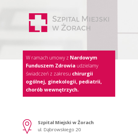
W ramach umowy z
Nardowym
Funduszem Zdrowia
udzielamy
świadczeń z zakresu
chirurgii
ogólnej, ginekologii, pediatrii,
chorób wewnętrzych.
Szpital Miejski w Żorach
ul. Dąbrowskiego 20