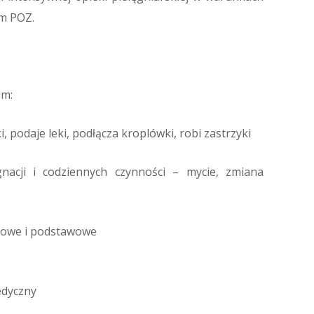
em POZ.
im:
, podaje leki, podłącza kroplówki, robi zastrzyki
acji i codziennych czynności – mycie, zmiana
howe i podstawowe
edyczny