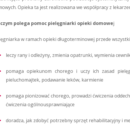
owych. Opieka ta jest realizowana we współpracy z lekarz
 czym polega pomoc pielęgniarki opieki domowe
j
lęgniarka w ramach opieki długoterminowej przede wszystk
leczy rany i odleżyny, zmienia opatrunki, wymienia cewniki
pomaga opiekunom chorego i uczy ich zasad pielęgn
pieluchomajtek, podawanie leków, karmienie
pomaga pionizować chorego, prowadzi ćwiczenia oddec
ćwiczenia ogólnousprawniające
doradza, jak zdobyć potrzebny sprzęt rehabilitacyjny i m