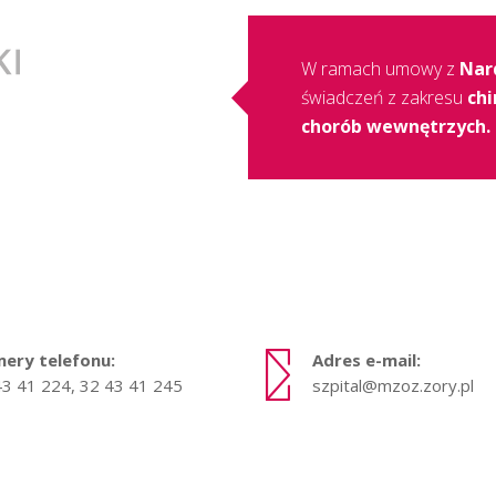
W ramach umowy z
Nar
świadczeń z zakresu
chi
chorób wewnętrzych.
ery telefonu:
Adres e-mail:
43 41 224, 32 43 41 245
szpital@mzoz.zory.pl