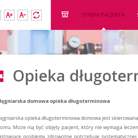
STREFA PACJENTA
Opieka długote
elęgniarska domowa opieka długoterminowa
lęgniarska opieka długoterminowa domowa jest skierowana 
omu. Może nią być objęty pacjent, który nie wymaga lecze
istniejące problemy zdrowotne potrzebuje systematycznej 