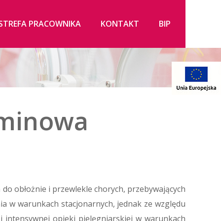
STREFA PRACOWNIKA
KONTAKT
BIP
rminowa
do obłożnie i przewlekle chorych, przebywających
nia w warunkach stacjonarnych, jednak ze względu
i intensywnej opieki pielęgniarskiej w warunkach