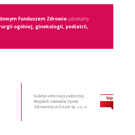
dowym Funduszem Zdrowia
udzielamy
rurgii ogólnej, ginekologii, pediatrii,
biuletyn informacji publicznej
Miejskich zakładów Opieki
Zdrowotnej w Żorach Sp. z o. o.