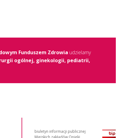
dowym Funduszem Zdrowia
udzielamy
rurgii ogólnej, ginekologii, pediatrii,
biuletyn informacji publicznej
Miejskich zakładów Opieki