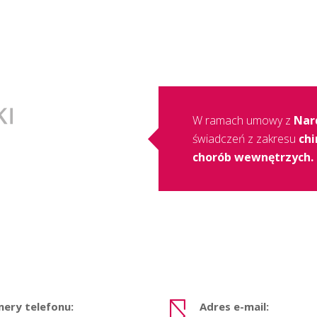
W ramach umowy z
Nar
świadczeń z zakresu
chi
chorób wewnętrzych.
ery telefonu:
Adres e-mail: