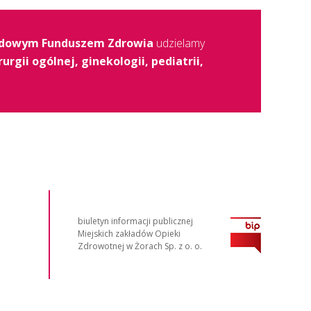
dowym Funduszem Zdrowia
udzielamy
rurgii ogólnej, ginekologii, pediatrii,
biuletyn informacji publicznej
Miejskich zakładów Opieki
Zdrowotnej w Żorach Sp. z o. o.