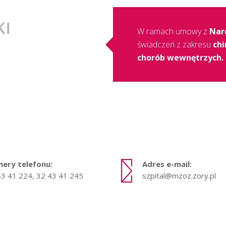
W ramach umowy z
Nar
świadczeń z zakresu
chi
chorób wewnętrzych.
ery telefonu:
Adres e-mail:
43 41 224, 32 43 41 245
szpital@mzoz.zory.pl